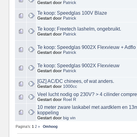
Gestart door
Patrick
Te koop: Speedglas 100V Blaze
Gestart door
Patrick
Te koop: Freetech lashelm, ongebruikt.
Gestart door
Patrick
Te koop: Speedglas 9002X Flexvieuw + Adflo + 
Gestart door
Patrick
Te koop: Speedglas 9002X Flexvieuw
Gestart door
Patrick
[GZ] AC/DC chinees, of wat anders.
Gestart door
1000cc
Veel lucht nodig op 230V? > 4 cilinder compr
Gestart door
Roel R
10 meter zware laskabel met aardklem en 13
koppeling
Gestart door
big vin
Pagina's:
1
2
»
Omhoog