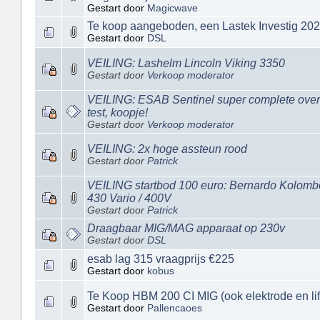
Gestart door
Magicwave
Te koop aangeboden, een Lastek Investig 2
Gestart door
DSL
VEILING: Lashelm Lincoln Viking 3350
Gestart door
Verkoop moderator
VEILING: ESAB Sentinel super complete overdr
test, koopje!
Gestart door
Verkoop moderator
VEILING: 2x hoge assteun rood
Gestart door
Patrick
VEILING startbod 100 euro: Bernardo Kolom
430 Vario / 400V
Gestart door
Patrick
Draagbaar MIG/MAG apparaat op 230v
Gestart door
DSL
esab lag 315 vraagprijs €225
Gestart door
kobus
Te Koop HBM 200 CI MIG (ook elektrode en lift
Gestart door
Pallencaoes