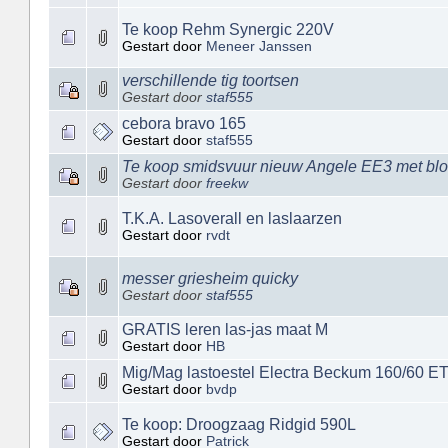
Te koop Rehm Synergic 220V
Gestart door
Meneer Janssen
verschillende tig toortsen
Gestart door
staf555
cebora bravo 165
Gestart door
staf555
Te koop smidsvuur nieuw Angele EE3 met bl
Gestart door
freekw
T.K.A. Lasoverall en laslaarzen
Gestart door
rvdt
messer griesheim quicky
Gestart door
staf555
GRATIS leren las-jas maat M
Gestart door
HB
Mig/Mag lastoestel Electra Beckum 160/60 E
Gestart door
bvdp
Te koop: Droogzaag Ridgid 590L
Gestart door
Patrick