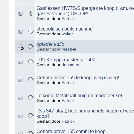
Gasflessen HWTS/Supergas te koop (I.v.m. o
gasleverancier) OP=OP!
Gestart door
Patrick
electrolitisch beitsmachine
Gestart door
walter
oplader adflo
Gestart door
mestyle
[TK] Kemppi mastertig 1500
Gestart door
densmee
Cebora bravo 155 te koop, weg is weg!
Gestart door
Patrick
Te koop: Metalcraft buig en modeleer set
Gestart door
Patrick
Rvs 347 plaat, heeft iemand iets liggen of we
koop?
Gestart door
Patrick
Cebora bravo 165 combi te koop.