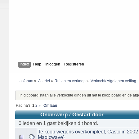
Index
Help
Inloggen
Registreren
Lasforum
»
Allerlei
»
Ruilen en verkoop
»
Verkocht/ Afgelopen veiling.
In dit board staan alle verkochte dingen uit het te koop board en de afg
Pagina's:
1
2
»
Omlaag
Onderwerp
/
Gestart door
0 leden en 1 gast bekijken dit board.
Te koop,wegens overkompleet, Castolin 2002
Magicwave)