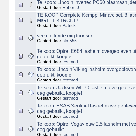
Te Koop: Lincoln Invertec PC60 plasmasnijde
Gestart door
Robert J
TE KOOP Complete Kemppi Minarc set, 3 las
MIG ELEKTRODE!
Gestart door
Patrick
verschillende mig toortsen
Gestart door
staf555
Te koop: Optrel E684 lashelm overgebleven uit
gebruikt, koopje!
Gestart door
testmod
Te koop: Lincoln Viking lashelm overgebleven 
gebruikt, koopje!
Gestart door
testmod
Te koop: Jackson WH70 lashelm overgebleven u
dag gebruikt, koopje!
Gestart door
testmod
Te koop: ESAB Sentinel lashelm overgebleven 
dag gebruikt, koopje!
Gestart door
testmod
Te koop: Optrel Vegavieuw 2.5 lashelm met veel
dag gebruikt.
Gestart door
testmod