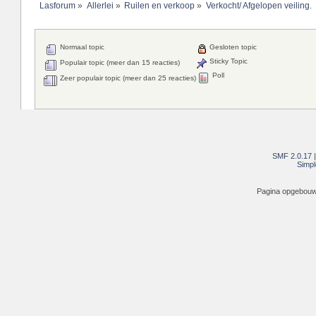
Lasforum
»
Allerlei
»
Ruilen en verkoop
»
Verkocht/ Afgelopen veiling.
Normaal topic
Gesloten topic
Sticky Topic
Populair topic (meer dan 15 reacties)
Poll
Zeer populair topic (meer dan 25 reacties)
SMF 2.0.17
Simpl
Pagina opgebouwd