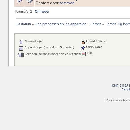
Gestart door
testmod
Pagina's:
1
Omhoog
Lasforum
»
Las processen en las apparaten
»
Testen
»
Testen Tig las
Normaal topic
Gesloten topic
Sticky Topic
Populair topic (meer dan 15 reacties)
Poll
Zeer populair topic (meer dan 25 reacties)
SMF 2.0.17
Simpl
Pagina opgebouwd