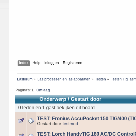
Index
Help
Inloggen
Registreren
Lasforum
»
Las processen en las apparaten
»
Testen
»
Testen Tig las
Pagina's:
1
Omlaag
Onderwerp
/
Gestart door
0 leden en 1 gast bekijken dit board.
TEST: Fronius AccuPocket 150 TIG/400 (TIG
Gestart door
testmod
TEST: Lorch HandyTIG 180 AC/DC Control