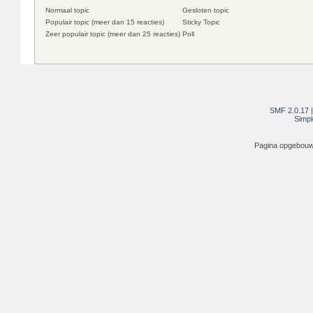
Normaal topic
Gesloten topic
Populair topic (meer dan 15 reacties)
Sticky Topic
Zeer populair topic (meer dan 25 reacties)
Poll
SMF 2.0.17
Simpl
Pagina opgebouwd