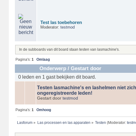
Test las toebehoren
Moderator:
testmod
In de subboards van dit board staan testen van lasmachine's.
Pagina's:
1
Omlaag
Onderwerp
/
Gestart door
0 leden en 1 gast bekijken dit board.
Testen lasmachine's en lashelmen niet zic
ongeregistreerde leden!
Gestart door
testmod
Pagina's:
1
Omhoog
Lasforum
»
Las processen en las apparaten
»
Testen
(Moderator:
test