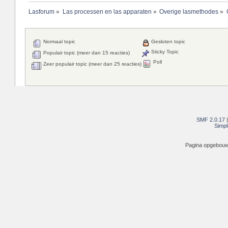
Lasforum
»
Las processen en las apparaten
»
Overige lasmethodes
»
Normaal topic
Gesloten topic
Sticky Topic
Populair topic (meer dan 15 reacties)
Poll
Zeer populair topic (meer dan 25 reacties)
SMF 2.0.17
Simpl
Pagina opgebouwd