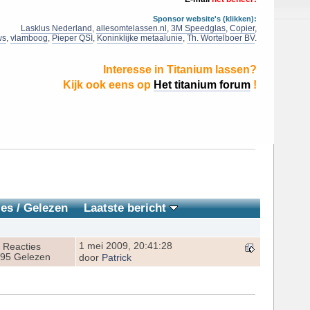
Sponsor website's (klikken):
Lasklus Nederland
,
allesomtelassen.nl
,
3M Speedglas
,
Copier
,
ws
,
vlamboog
,
Pieper QSI
,
Koninklijke metaalunie
,
Th. Wortelboer BV
.
Interesse in Titanium lassen?
Kijk ook eens op
Het titanium forum
!
ies
/
Gelezen
Laatste bericht
1 mei 2009, 20:41:28
 Reacties
95 Gelezen
door
Patrick