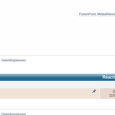
FusionPoint
,
MetaalNieu
»
Geleidingslassen
React
0
115
»
Geleidingslassen