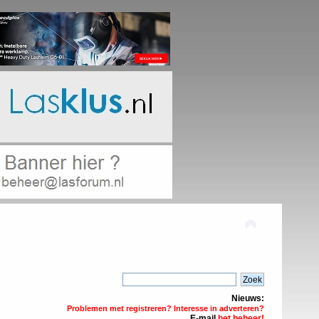
Nieuws:
Problemen met registreren? Interesse in adverteren?
E-mail
het beheer!