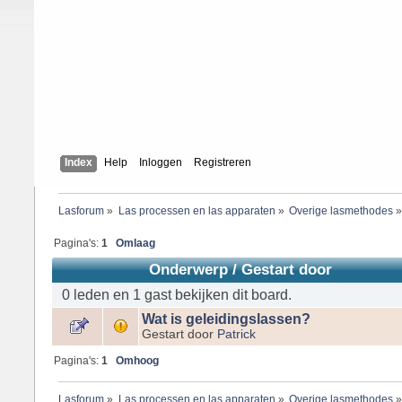
Index
Help
Inloggen
Registreren
Lasforum
»
Las processen en las apparaten
»
Overige lasmethodes
Pagina's:
1
Omlaag
Onderwerp
/
Gestart door
0 leden en 1 gast bekijken dit board.
Wat is geleidingslassen?
Gestart door
Patrick
Pagina's:
1
Omhoog
Lasforum
»
Las processen en las apparaten
»
Overige lasmethodes