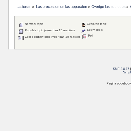
Lasforum
»
Las processen en las apparaten
»
Overige lasmethodes
»
Normaal topic
Gesloten topic
Sticky Topic
Populair topic (meer dan 15 reacties)
Poll
Zeer populair topic (meer dan 25 reacties)
SMF 2.0.17
Simpl
Pagina opgebouwd