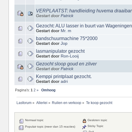
VERPLAATST: handlieiding huvema draaiban
Gestart door
Patrick
Gezocht: ALU lasser in buurt van Wageningen
Gestart door
Mr. m
bandschuurmachine 75*2000
Gestart door
Jop
lasmanipulator gezocht
Gestart door
Ron-Looij
Gezocht sloop goud en zilver
Gestart door
Patrick
Kemppi printplaat gezocht.
Gestart door
adri
Pagina's:
1
2
»
Omhoog
Lasforum
»
Allerlei
»
Ruilen en verkoop
»
Te koop gezocht
Normaal topic
Gesloten topic
Sticky Topic
Populair topic (meer dan 15 reacties)
Poll