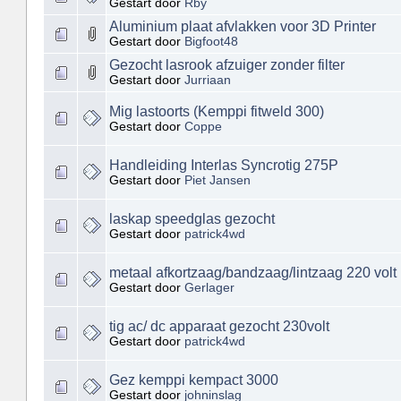
Gestart door
Rby
Aluminium plaat afvlakken voor 3D Printer
Gestart door
Bigfoot48
Gezocht lasrook afzuiger zonder filter
Gestart door
Jurriaan
Mig lastoorts (Kemppi fitweld 300)
Gestart door
Coppe
Handleiding Interlas Syncrotig 275P
Gestart door
Piet Jansen
laskap speedglas gezocht
Gestart door
patrick4wd
metaal afkortzaag/bandzaag/lintzaag 220 volt
Gestart door
Gerlager
tig ac/ dc apparaat gezocht 230volt
Gestart door
patrick4wd
Gez kemppi kempact 3000
Gestart door
johninslag