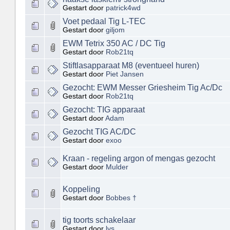
Gestart door
patrick4wd
Voet pedaal Tig L-TEC
Gestart door
giljom
EWM Tetrix 350 AC / DC Tig
Gestart door
Rob21tq
Stiftlasapparaat M8 (eventueel huren)
Gestart door
Piet Jansen
Gezocht: EWM Messer Griesheim Tig Ac/Dc
Gestart door
Rob21tq
Gezocht: TIG apparaat
Gestart door
Adam
Gezocht TIG AC/DC
Gestart door
exoo
Kraan - regeling argon of mengas gezocht
Gestart door
Mulder
Koppeling
Gestart door
Bobbes †
tig toorts schakelaar
Gestart door
lvs