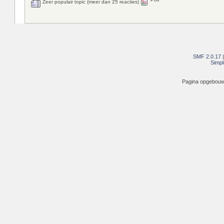
Zeer populair topic (meer dan 25 reacties)
SMF 2.0.17
Simpl
Pagina opgebouwd