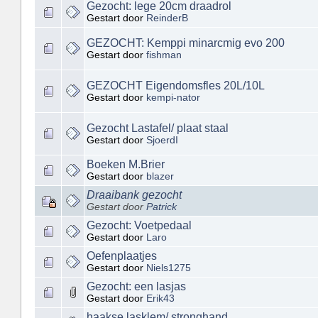
Gezocht: lege 20cm draadrol
Gestart door
ReinderB
GEZOCHT: Kemppi minarcmig evo 200
Gestart door
fishman
GEZOCHT Eigendomsfles 20L/10L
Gestart door
kempi-nator
Gezocht Lastafel/ plaat staal
Gestart door
SjoerdI
Boeken M.Brier
Gestart door
blazer
Draaibank gezocht
Gestart door
Patrick
Gezocht: Voetpedaal
Gestart door
Laro
Oefenplaatjes
Gestart door
Niels1275
Gezocht: een lasjas
Gestart door
Erik43
haakse lasklem/ stronghand