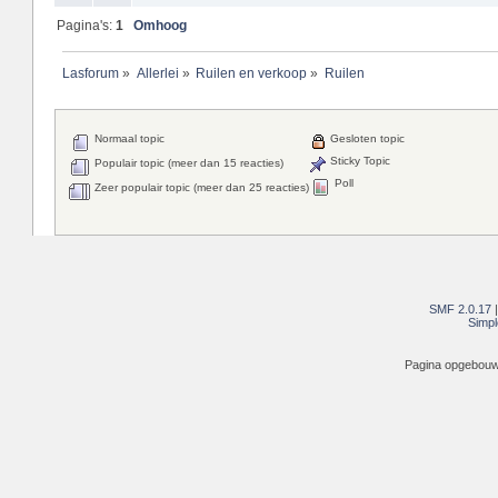
Pagina's:
1
Omhoog
Lasforum
»
Allerlei
»
Ruilen en verkoop
»
Ruilen
Normaal topic
Gesloten topic
Sticky Topic
Populair topic (meer dan 15 reacties)
Poll
Zeer populair topic (meer dan 25 reacties)
SMF 2.0.17
Simpl
Pagina opgebouwd