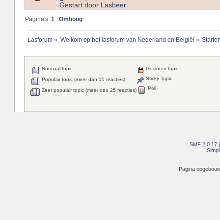
Gestart door
Lasbeer
Pagina's:
1
Omhoog
Lasforum
»
Welkom op het lasforum van Nederland en België!
»
Starte
Normaal topic
Gesloten topic
Sticky Topic
Populair topic (meer dan 15 reacties)
Poll
Zeer populair topic (meer dan 25 reacties)
SMF 2.0.17
Simpl
Pagina opgebouwd