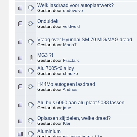
Welk lasdraad voor autoplaatwerk?
Gestart door
oudevolvo
Onduidek
Gestart door
veldweld
Vraag over Hyundai SM-70 MIG/MAG draad
Gestart door
MarioT
MG3 ?!
Gestart door
Fractalic
Alu 7005-t6 alloy
Gestart door
chris.ke
H44Mo autogeen lasdraad
Gestart door
Andries
Alu buis 6060 aan alu plaat 5083 lassen
Gestart door
johe
Oplassen slijtdelen, welke draad?
Gestart door
Klei
Aluminium
Gestart door
joslangenburg
«
1
2
»