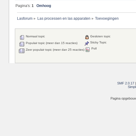
Pagina's:
1
Omhoog
Lasforum
»
Las processen en las apparaten
»
Toevoegingen
Normaal topic
Gesloten topic
Sticky Topic
Populair topic (meer dan 15 reacties)
Poll
Zeer populair topic (meer dan 25 reacties)
SMF 2.0.17
Simpl
Pagina opgebouwd