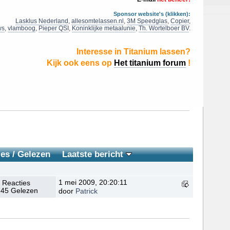
Sponsor website's (klikken):
Lasklus Nederland
,
allesomtelassen.nl
,
3M Speedglas
,
Copier
,
ws
,
vlamboog
,
Pieper QSI
,
Koninklijke metaalunie
,
Th. Wortelboer BV
.
Interesse in Titanium lassen?
Kijk ook eens op
Het titanium forum
!
ies
/
Gelezen
Laatste bericht
1 mei 2009, 20:20:11
 Reacties
45 Gelezen
door
Patrick