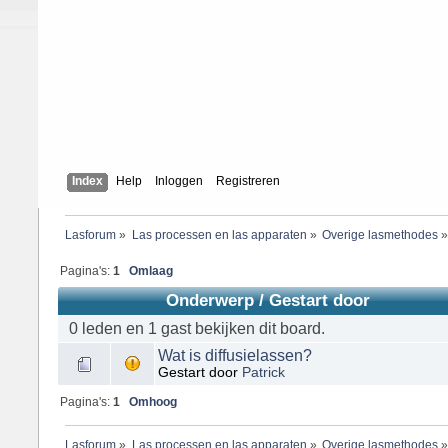
Index
Help
Inloggen
Registreren
Lasforum
»
Las processen en las apparaten
»
Overige lasmethodes
Pagina's:
1
Omlaag
Onderwerp
/
Gestart door
0 leden en 1 gast bekijken dit board.
Wat is diffusielassen?
Gestart door
Patrick
Pagina's:
1
Omhoog
Lasforum
»
Las processen en las apparaten
»
Overige lasmethodes