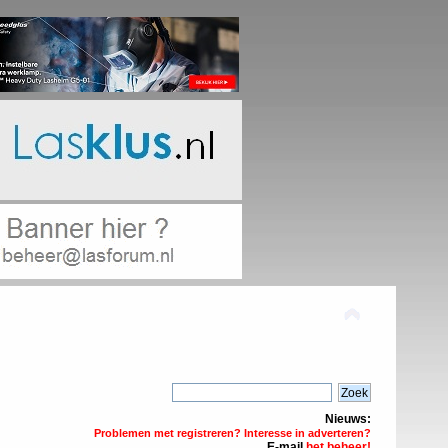
Nieuws:
Problemen met registreren? Interesse in adverteren?
E-mail
het beheer!