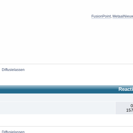
FusionPoint
,
MetaalNieu
»
Diffusielassen
React
0
157
»
Diffusielassen