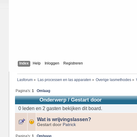
Index
Help
Inloggen
Registreren
Lasforum
»
Las processen en las apparaten
»
Overige lasmethodes
»
Pagina's:
1
Omlaag
Onderwerp
/
Gestart door
0 leden en 2 gasten bekijken dit board.
Wat is wrijvingslassen?
Gestart door
Patrick
Pagina's:
1
Omhoog