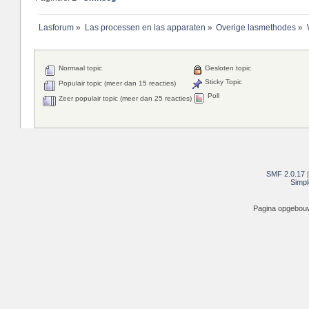
Lasforum
»
Las processen en las apparaten
»
Overige lasmethodes
»
Normaal topic
Gesloten topic
Sticky Topic
Populair topic (meer dan 15 reacties)
Poll
Zeer populair topic (meer dan 25 reacties)
SMF 2.0.17
Simpl
Pagina opgebouw