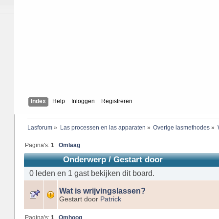
Index
Help
Inloggen
Registreren
Lasforum
»
Las processen en las apparaten
»
Overige lasmethodes
»
Pagina's:
1
Omlaag
Onderwerp
/
Gestart door
0 leden en 1 gast bekijken dit board.
Wat is wrijvingslassen?
Gestart door
Patrick
Pagina's:
1
Omhoog