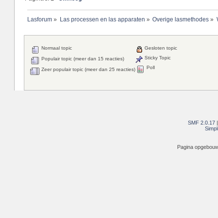
Lasforum
»
Las processen en las apparaten
»
Overige lasmethodes
»
Normaal topic
Gesloten topic
Sticky Topic
Populair topic (meer dan 15 reacties)
Poll
Zeer populair topic (meer dan 25 reacties)
SMF 2.0.17
Simpl
Pagina opgebouwd