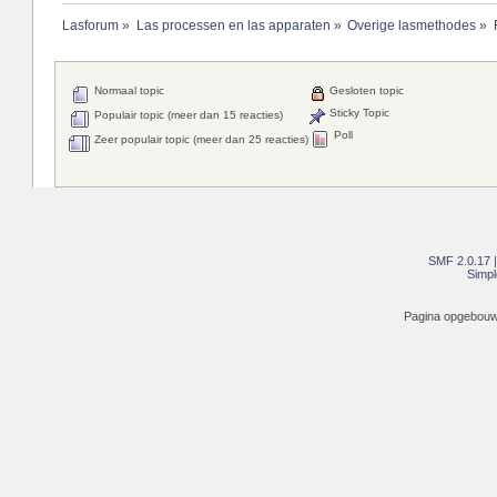
Lasforum
»
Las processen en las apparaten
»
Overige lasmethodes
»
Normaal topic
Gesloten topic
Sticky Topic
Populair topic (meer dan 15 reacties)
Poll
Zeer populair topic (meer dan 25 reacties)
SMF 2.0.17
Simpl
Pagina opgebouwd