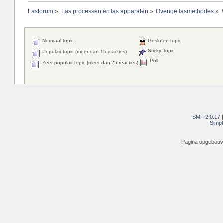
Lasforum
»
Las processen en las apparaten
»
Overige lasmethodes
»
Normaal topic
Gesloten topic
Sticky Topic
Populair topic (meer dan 15 reacties)
Poll
Zeer populair topic (meer dan 25 reacties)
SMF 2.0.17
Simpl
Pagina opgebouwd