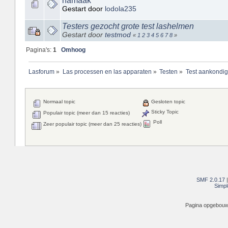
namaak
Gestart door
lodola235
Testers gezocht grote test lashelmen
Gestart door
testmod
«
1
2
3
4
5
6
7
8
»
Pagina's:
1
Omhoog
Lasforum
»
Las processen en las apparaten
»
Testen
»
Test aankondi
Normaal topic
Gesloten topic
Sticky Topic
Populair topic (meer dan 15 reacties)
Poll
Zeer populair topic (meer dan 25 reacties)
SMF 2.0.17
Simpl
Pagina opgebouwd