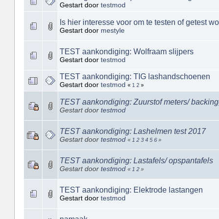
Gestart door
testmod
Is hier interesse voor om te testen of getest w
Gestart door
mestyle
TEST aankondiging: Wolfraam slijpers
Gestart door
testmod
TEST aankondiging: TIG lashandschoenen
Gestart door
testmod
«
1
2
»
TEST aankondiging: Zuurstof meters/ backin
Gestart door
testmod
TEST aankondiging: Lashelmen test 2017
Gestart door
testmod
«
1
2
3
4
5
6
»
TEST aankondiging: Lastafels/ opspantafels
Gestart door
testmod
«
1
2
»
TEST aankondiging: Elektrode lastangen
Gestart door
testmod