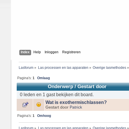
Index
Help
Inloggen
Registreren
Lasforum
»
Las processen en las apparaten
»
Overige lasmethodes
Pagina's:
1
Omlaag
Onderwerp
/
Gestart door
0 leden en 1 gast bekijken dit board.
Wat is exothermischlassen?
Gestart door
Patrick
Pagina's:
1
Omhoog
Lasforum
»
Las processen en las apparaten
»
Overige lasmethodes