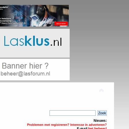
Nieuws:
Problemen met registreren? Interesse in adverteren?
E-mail
het beheer!