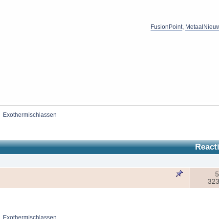
FusionPoint
,
MetaalNieu
»
Exothermischlassen
React
5
323
»
Exothermischlassen