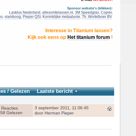
Sponsor website's (klikken):
Lasklus Nederland
,
allesomtelassen.nl
,
3M Speedglas
,
Copier
,
ws
,
vlamboog
,
Pieper QSI
,
Koninklijke metaalunie
,
Th. Wortelboer BV
.
Interesse in Titanium lassen?
Kijk ook eens op
Het titanium forum
!
ies
/
Gelezen
Laatste bericht
3 september 2011, 11:06:45
 Reacties
58 Gelezen
door
Herman Pieper