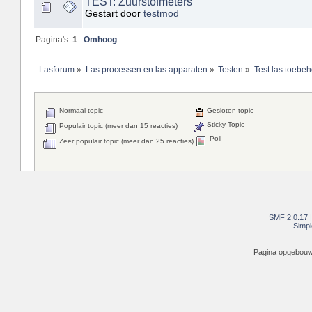
TEST: Zuurstofmeters
Gestart door
testmod
Pagina's:
1
Omhoog
Lasforum
»
Las processen en las apparaten
»
Testen
»
Test las toebe
Normaal topic
Gesloten topic
Sticky Topic
Populair topic (meer dan 15 reacties)
Poll
Zeer populair topic (meer dan 25 reacties)
SMF 2.0.17
Simpl
Pagina opgebouwd