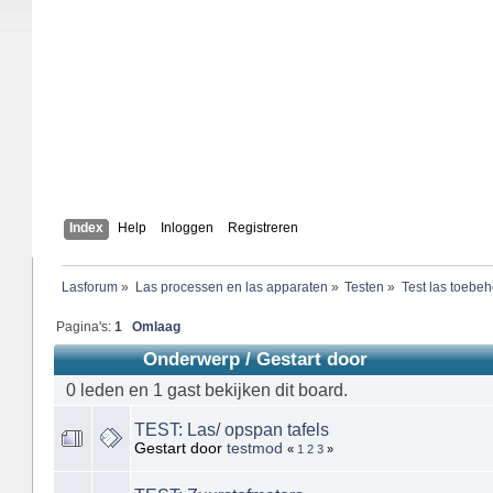
Index
Help
Inloggen
Registreren
Lasforum
»
Las processen en las apparaten
»
Testen
»
Test las toebe
Pagina's:
1
Omlaag
Onderwerp
/
Gestart door
0 leden en 1 gast bekijken dit board.
TEST: Las/ opspan tafels
Gestart door
testmod
«
1
2
3
»