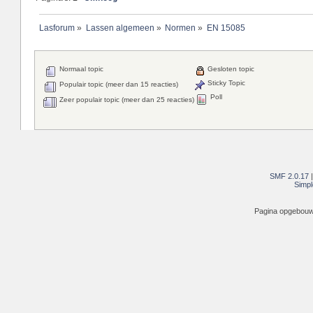
Lasforum
»
Lassen algemeen
»
Normen
»
EN 15085
Normaal topic
Gesloten topic
Sticky Topic
Populair topic (meer dan 15 reacties)
Poll
Zeer populair topic (meer dan 25 reacties)
SMF 2.0.17
Simpl
Pagina opgebouwd