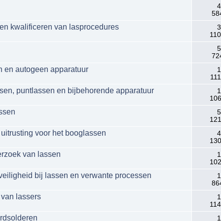
4
58
en kwalificeren van lasprocedures
3
110
5
72
n en autogeen apparatuur
1
111
en, puntlassen en bijbehorende apparatuur
1
106
assen
5
121
uitrusting voor het booglassen
4
130
erzoek van lassen
1
102
eiligheid bij lassen en verwante processen
1
86
 van lassers
1
114
ardsolderen
1