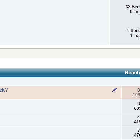
63 Ber
9 To
1 Beri
1 To
React
iek?
8
109
3
68
4
41
7
47