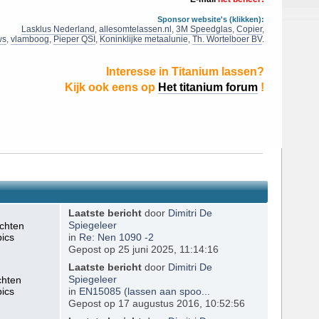
Sponsor website's (klikken):
Lasklus Nederland
,
allesomtelassen.nl
,
3M Speedglas
,
Copier
,
ws
,
vlamboog
,
Pieper QSI
,
Koninklijke metaalunie
,
Th. Wortelboer BV
.
Interesse in Titanium lassen?
Kijk ook eens op
Het titanium forum
!
Laatste bericht
door
Dimitri De
ichten
Spiegeleer
pics
in
Re: Nen 1090 -2
Gepost op 25 juni 2025, 11:14:16
Laatste bericht
door
Dimitri De
chten
Spiegeleer
pics
in
EN15085 (lassen aan spoo...
Gepost op 17 augustus 2016, 10:52:56