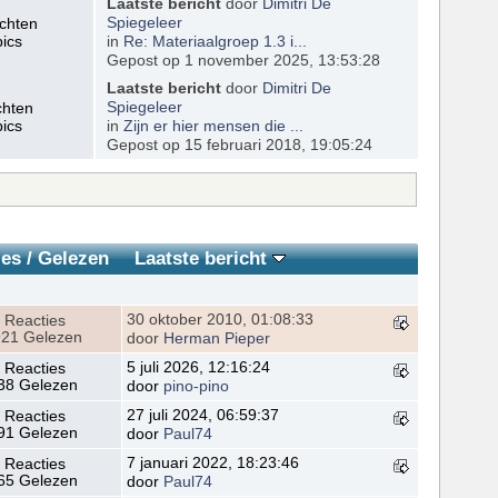
Laatste bericht
door
Dimitri De
ichten
Spiegeleer
pics
in
Re: Materiaalgroep 1.3 i...
Gepost op 1 november 2025, 13:53:28
Laatste bericht
door
Dimitri De
chten
Spiegeleer
pics
in
Zijn er hier mensen die ...
Gepost op 15 februari 2018, 19:05:24
ies
/
Gelezen
Laatste bericht
30 oktober 2010, 01:08:33
 Reacties
21 Gelezen
door
Herman Pieper
5 juli 2026, 12:16:24
 Reacties
38 Gelezen
door
pino-pino
27 juli 2024, 06:59:37
 Reacties
91 Gelezen
door
Paul74
7 januari 2022, 18:23:46
 Reacties
65 Gelezen
door
Paul74