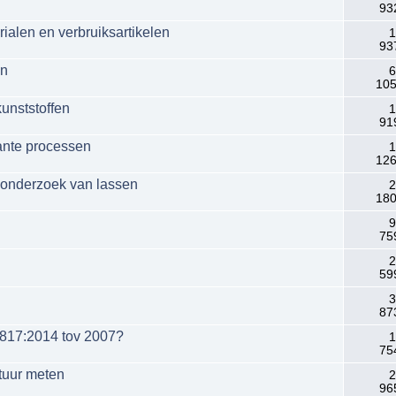
93
alen en verbruiksartikelen
1
93
en
6
105
unststoffen
1
91
ante processen
1
126
 onderzoek van lassen
2
180
9
75
2
59
3
87
5817:2014 tov 2007?
1
75
tuur meten
2
96