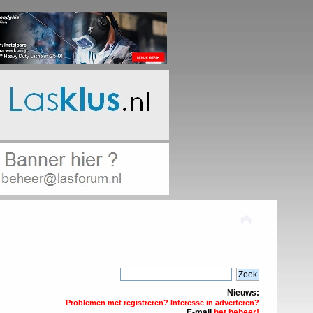
Nieuws:
Problemen met registreren? Interesse in adverteren?
E-mail
het beheer!