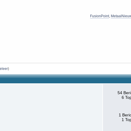
FusionPoint
,
MetaalNieu
eleer
)
54 Ber
6 To
1 Beri
1 To