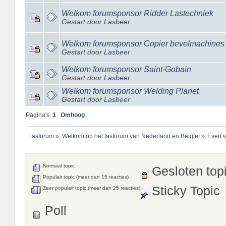
Welkom forumsponsor Ridder Lastechniek
Gestart door
Lasbeer
Welkom forumsponsor Copier bevelmachines
Gestart door
Lasbeer
Welkom forumsponsor Saint-Gobain
Gestart door
Lasbeer
Welkom forumsponsor Welding Planet
Gestart door
Lasbeer
Pagina's:
1
Omhoog
Lasforum
»
Welkom op het lasforum van Nederland en België!
»
Even v
Normaal topic
Gesloten top
Populair topic (meer dan 15 reacties)
Sticky Topic
Zeer populair topic (meer dan 25 reacties)
Poll