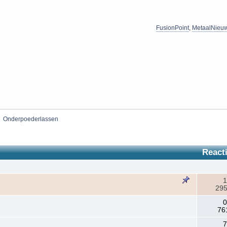
FusionPoint
,
MetaalNieu
»
Onderpoederlassen
React
1
295
0
76
7