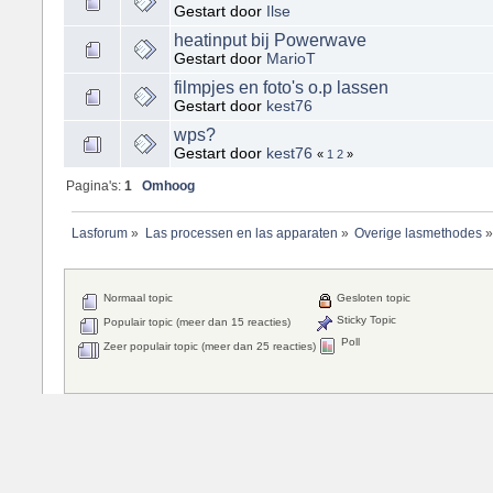
Gestart door
Ilse
heatinput bij Powerwave
Gestart door
MarioT
filmpjes en foto's o.p lassen
Gestart door
kest76
wps?
Gestart door
kest76
«
1
2
»
Pagina's:
1
Omhoog
Lasforum
»
Las processen en las apparaten
»
Overige lasmethodes
Normaal topic
Gesloten topic
Sticky Topic
Populair topic (meer dan 15 reacties)
Poll
Zeer populair topic (meer dan 25 reacties)