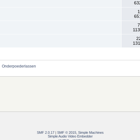
63
1
65
7
113
2
131
»
Onderpoederlassen
SMF 2.0.17
|
SMF © 2015
,
Simple Machines
Simple Audio Video Embedder