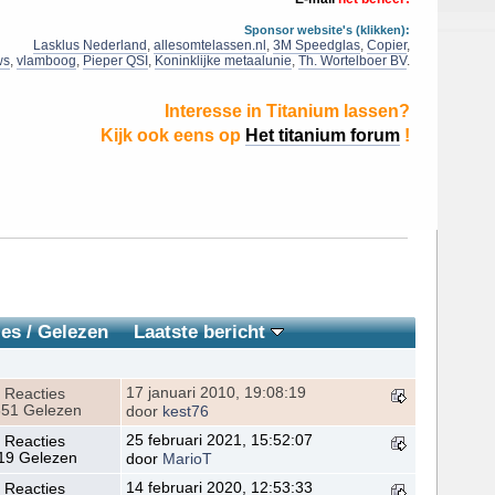
Sponsor website's (klikken):
Lasklus Nederland
,
allesomtelassen.nl
,
3M Speedglas
,
Copier
,
ws
,
vlamboog
,
Pieper QSI
,
Koninklijke metaalunie
,
Th. Wortelboer BV
.
Interesse in Titanium lassen?
Kijk ook eens op
Het titanium forum
!
ies
/
Gelezen
Laatste bericht
17 januari 2010, 19:08:19
 Reacties
51 Gelezen
door
kest76
25 februari 2021, 15:52:07
 Reacties
19 Gelezen
door
MarioT
14 februari 2020, 12:53:33
 Reacties