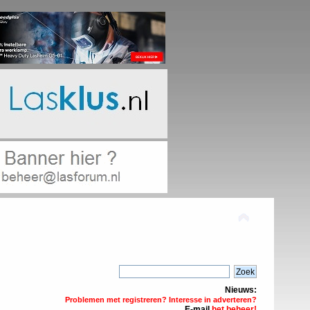
Nieuws:
Problemen met registreren? Interesse in adverteren?
E-mail
het beheer!